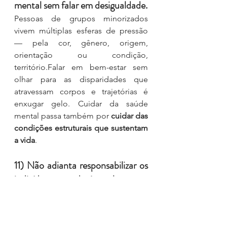
mental sem falar em desigualdade.
Pessoas de grupos minorizados 
vivem múltiplas esferas de pressão 
— pela cor, gênero, origem, 
orientação ou condição, 
território.Falar em bem-estar sem 
olhar para as disparidades que 
atravessam corpos e trajetórias é 
enxugar gelo. Cuidar da saúde 
mental passa também por 
cuidar das 
condições estruturais que sustentam 
a vida
.
11) Não adianta responsabilizar os 
indivíduos quando é a cultura que 
adoece.
Não basta ensinar a “respirar 
melhor” se o ar continua tóxico. 