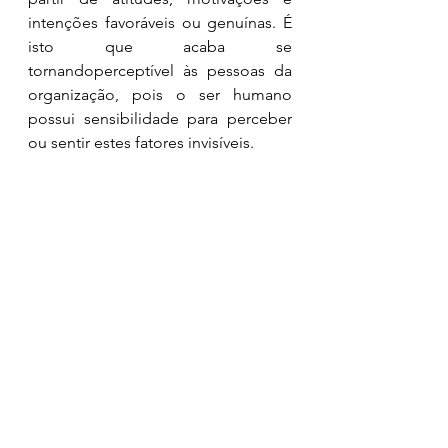
intenções favoráveis ou genuínas. É 
isto que acaba se 
tornandoperceptível às pessoas da 
organização, pois o ser humano 
possui sensibilidade para perceber 
ou sentir estes fatores invisíveis. 
Por isto a importância de 
compreender o quanto estas duas 
palavras – sensibilidade e percepção 
– são chave da experiência de 
inclusão. É impossível haver inclusão 
na organização sem que as pessoas 
que formam a empresa a sintam e 
percebam esta inclusão. Elas têm 
sensibilidade para notar momentos 
nos quais as práticas executadas são 
motivadas por interesses funcionais 