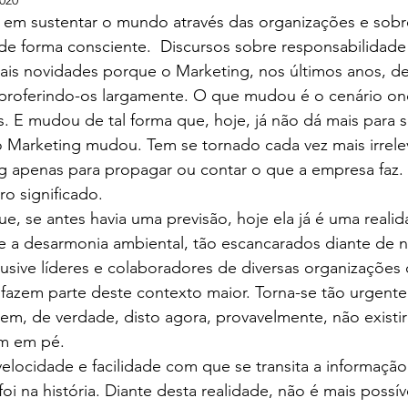
2020
 em sustentar o mundo através das organizações e sobre
de forma consciente.  Discursos sobre responsabilidade 
ais novidades porque o Marketing, nos últimos anos, 
proferindo-os largamente. O que mudou é o cenário ond
s. E mudou de tal forma que, hoje, já não dá mais para 
o Marketing mudou. Tem se tornado cada vez mais irrele
g apenas para propagar ou contar o que a empresa faz. 
o significado.
e, se antes havia uma previsão, hoje ela já é uma realid
e a desarmonia ambiental, tão escancarados diante de n
lusive líderes e colaboradores de diversas organizações
fazem parte deste contexto maior. Torna-se tão urgente 
em, de verdade, disto agora, provavelmente, não exist
em em pé. 
velocidade e facilidade com que se transita a informação
foi na história. Diante desta realidade, não é mais possí