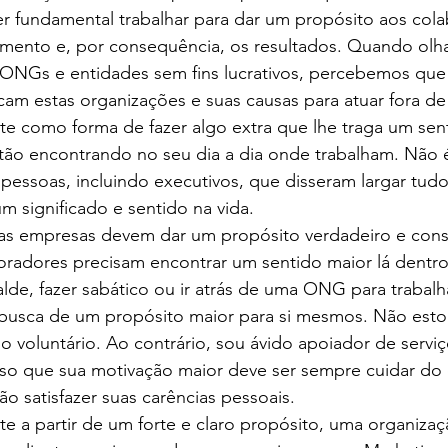
er fundamental trabalhar para dar um propósito aos col
amento e, por consequência, os resultados. Quando olh
, ONGs e entidades sem fins lucrativos, percebemos que
cam estas organizações e suas causas para atuar fora de
 como forma de fazer algo extra que lhe traga um sent
stão encontrando no seu dia a dia onde trabalham. Não
 pessoas, incluindo executivos, que disseram largar tudo
 significado e sentido na vida.
as empresas devem dar um propósito verdadeiro e consis
radores precisam encontrar um sentido maior lá dentro,
alde, fazer sabático ou ir atrás de uma ONG para trabalh
busca de um propósito maior para si mesmos. Não estou
o voluntário. Ao contrário, sou ávido apoiador de serviç
so que sua motivação maior deve ser sempre cuidar do o
o satisfazer suas carências pessoais.
e a partir de um forte e claro propósito, uma organiza