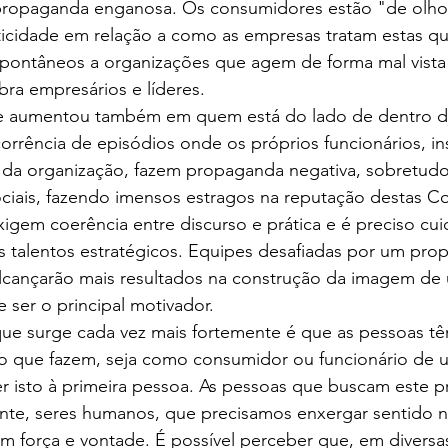
propaganda enganosa. Os consumidores estão "de olho
iticidade em relação a como as empresas tratam estas qu
pontâneos a organizações que agem de forma mal vista 
ra empresários e líderes.
ade aumentou também em quem está do lado de dentro d
rência de episódios onde os próprios funcionários, ins
e da organização, fazem propaganda negativa, sobretudo
ociais, fazendo imensos estragos na reputação destas C
exigem coerência entre discurso e prática e é preciso cu
s talentos estratégicos. Equipes desafiadas por um prop
cançarão mais resultados na construção da imagem de
 ser o principal motivador.
ue surge cada vez mais fortemente é que as pessoas t
lo que fazem, seja como consumidor ou funcionário de 
zer isto à primeira pessoa. As pessoas que buscam este p
te, seres humanos, que precisamos enxergar sentido n
om força e vontade. É possível perceber que, em divers