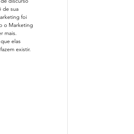
 de discurso 
ê de sua 
rketing foi 
po o Marketing 
r mais. 
 que elas 
azem existir. 