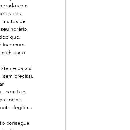
aboradores e 
amos para 
  muitos de 
 seu horário 
ido que, 
 é incomum 
 e chutar o 
tente para si 
 sem precisar, 
ar 
, com isto, 
os sociais 
utro legítima 
ção consegue 