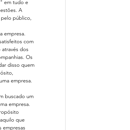
" em tudo e 
estões. A 
pelo público, 
a empresa. 
atisfeitos com 
 através dos 
ompanhias. Os 
idar disso quem 
ósito, 
 uma empresa. 
êm buscado um 
uma empresa. 
ropósito 
aquilo que 
as empresas 