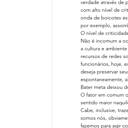
verdade através de 
com alto nível de cr
onda de boicotes es
por exemplo, assomb
O nível de criticid
Não é incomum a ocor
a cultura e ambient
recursos de redes s
funcionários, hoje, 
deseja preservar seu
espontaneamente, al
Bater meta deixou de
O fator em comum q
sentido maior naqui
Cabe, inclusive, tra
somos nós, obviamen
fazemos para agir c