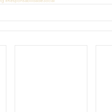
ng
#ResponsabilidadeSocial