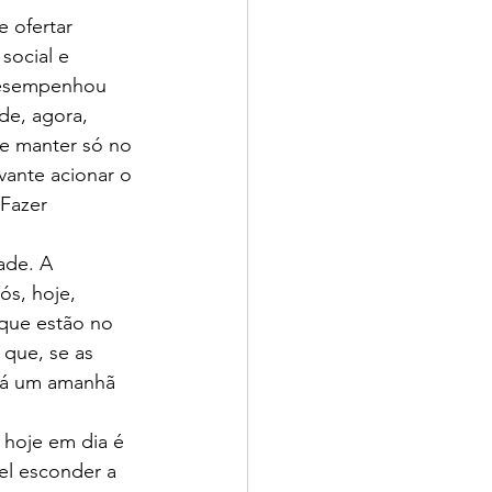
 ofertar 
social e 
desempenhou 
e, agora, 
se manter só no 
vante acionar o 
Fazer 
ade. A 
ós, hoje, 
 que estão no 
que, se as 
irá um amanhã 
 hoje em dia é 
vel esconder a 